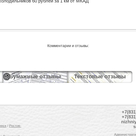
холодильников 60 рублей за 1 км от МКАД
Комментарии и отзывы:
Бумажные отзывы
Текстовые отзывы
+7(831
+7(831
nizhni
инск
/
Ростов-
s
Администрати