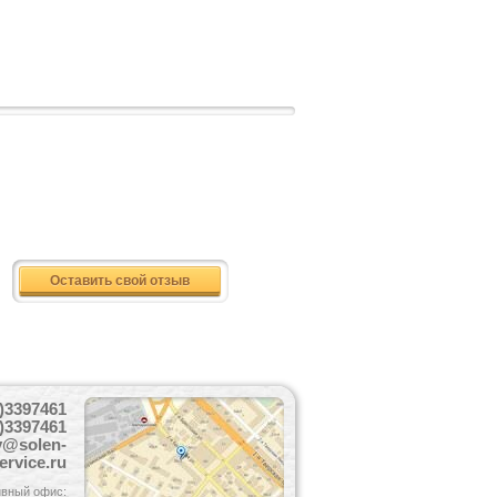
Оставить свой отзыв
)3397461
)3397461
y@solen-
ervice.ru
вный офис: