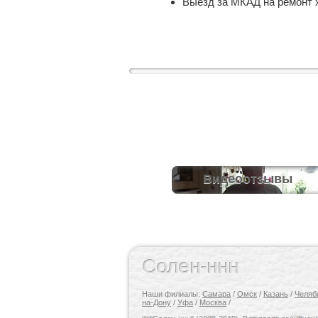
Выезд за МКАД на ремонт 
Видеоотзывы
Солен-ннн
Наши филиалы:
Самара
/
Омск
/
Казань
/
Челяб
на-Дону
/
Уфа
/
Москва
/