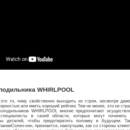
олодильника WHIRLPOOL
 это то, чему свойственно выходить из строя, несмотря даж
рностью или иметь хороший рейтинг. Тем не менее, это не стр
холодильников WHIRLPOOL
многие предпочитают осуществля
специалисты в своей области, которые могут починить 
ры деталей, чтобы предотвратить поломку в будущем. Та
анииСолен-ннн, признается, наилучшим, как со стороны клиен