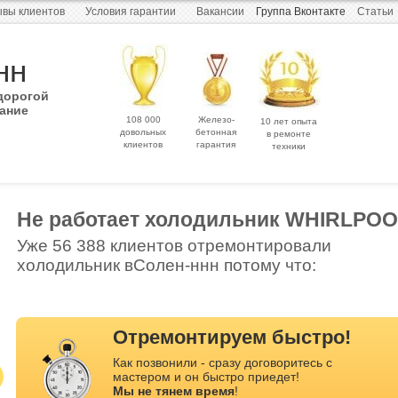
вы клиентов
Условия гарантии
Вакансии
Группа Вконтакте
Статьи
нн
дорогой
ание
108 000
Железо-
10 лет опыта
довольных
бетонная
в ремонте
клиентов
гарантия
техники
Не работает холодильник WHIRLPO
Уже 56 388 клиентов отремонтировали
холодильник вСолен-ннн потому что:
Отремонтируем быстро!
Как позвонили - сразу договоритесь с
мастером и он быстро приедет!
Мы не тянем время
!