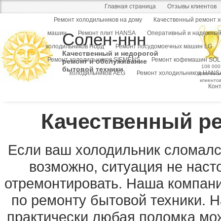
Главная страница
Отзывы клиентов
Ремонт холодильников на дому
Качественный ремонт 
машин
Солен-ннн
Ремонт плит HANSA
Оперативный и надежный
холодильников Норд
Ремонт посудомоечных машин LG
Качественный и недорогой
Ремонт холодильников SIEMENS
Ремонт кофемашин SOL
ремонт и обслуживание
108 000
бытовой техники
холодильников AEG
Ремонт холодильников HANS
довольны
клиенто
Кон
Качественный р
Если ваш холодильник сломался
возможно, ситуация не наст
отремонтировать. Наша компани
по ремонту бытовой техники. Н
практически любая поломка мож