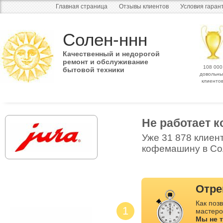
Главная страница
Отзывы клиентов
Условия гаран
Солен-ннн
Качественный и недорогой
ремонт и обслуживание
108 000
бытовой техники
довольны
клиенто
Не работает 
Уже 31 878 клиен
кофемашину в Сол
Отре
Как позв
1
мастеро
Мы не 