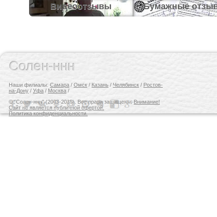
Видеоотзывы
Бумажные отзы
Солен-ннн
Наши филиалы:
Самара
/
Омск
/
Казань
/
Челябинск
/
Ростов-
на-Дону
/
Уфа
/
Москва
/
© "Солен-ннн" (2003-2015). Все права защищены.
Внимание!
Сайт не является публичной офертой.
Политика конфиденциальности.