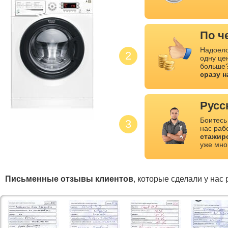
По ч
Надоело
2
одну це
больше?
сразу 
Русс
Боитесь
3
нас раб
стажир
уже мно
Письменные отзывы клиентов
, которые сделали у нас 