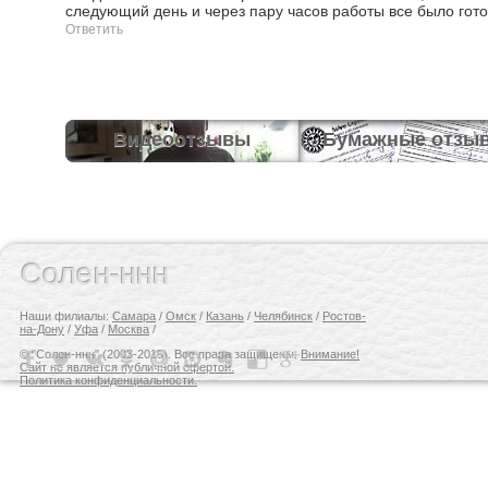
следующий день и через пару часов работы все было готов
Ответить
Видеоотзывы
Бумажные отзы
Солен-ннн
Наши филиалы:
Самара
/
Омск
/
Казань
/
Челябинск
/
Ростов-
на-Дону
/
Уфа
/
Москва
/
© "Солен-ннн" (2003-2015). Все права защищены.
Внимание!
Сайт не является публичной офертой.
Политика конфиденциальности.